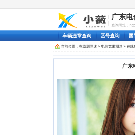
广东电
查询网址：http:/
车辆违章查询
区号查询
国
当前位置：
在线测网速
>
电信宽带测速
> 在
广东