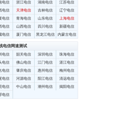
南电信
浙江电信
湖南电信
江苏电信
西电信
天津电信
吉林电信
辽宁电信
夏电信
青海电信
山东电信
上海电信
西电信
山西电信
四川电信
新疆电信
藏电信
厦门电信
黑龙江电信
内蒙古电信
线电信网速测试
州电信
韶关电信
深圳电信
珠海电信
头电信
佛山电信
江门电信
湛江电信
名电信
肇庆电信
惠州电信
梅州电信
尾电信
河源电信
阳江电信
清远电信
莞电信
中山电信
潮州电信
揭阳电信
浮电信