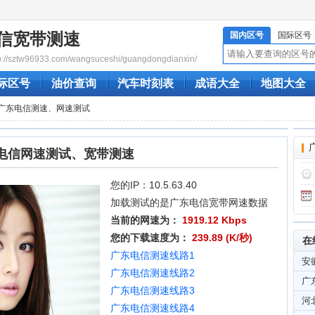
信宽带测速
国内区号
国际区号
/sztw96933.com/wangsuceshi/guangdongdianxin/
际区号
油价查询
汽车时刻表
成语大全
地图大全
线广东电信测速、网速测试
电信网速测试、宽带测速
您的IP：10.5.63.40
加载测试的是广东电信宽带网速数据
当前的网速为：
1919.12 Kbps
您的下载速度为：
239.89 (K/秒)
在
广东电信测速线路1
安
广东电信测速线路2
广
广东电信测速线路3
河
广东电信测速线路4