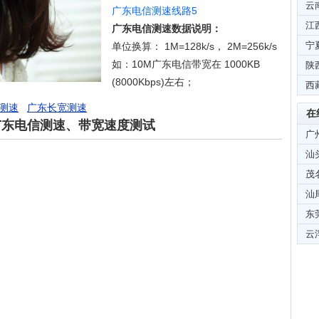
云
广东电信测速线路5
江
广东电信测速数据说明：
宁
单位换算： 1M=128k/s， 2M=256k/s
如：10M广东电信带宽在 1000KB
陕
(8000Kbps)左右；
西
测速
广东长宽测速
在
广东电信测速、带宽速度测试
广
汕
茂
汕
东
云