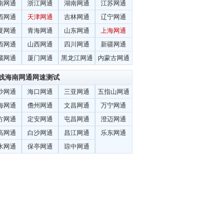
南网通
浙江网通
湖南网通
江苏网通
西网通
天津网通
吉林网通
辽宁网通
夏网通
青海网通
山东网通
上海网通
西网通
山西网通
四川网通
新疆网通
藏网通
厦门网通
黑龙江网通
内蒙古网通
线海南网通网速测试
沙网通
海口网通
三亚网通
五指山网通
海网通
儋州网通
文昌网通
万宁网通
方网通
定安网通
屯昌网通
澄迈网通
高网通
白沙网通
昌江网通
乐东网通
水网通
保亭网通
琼中网通