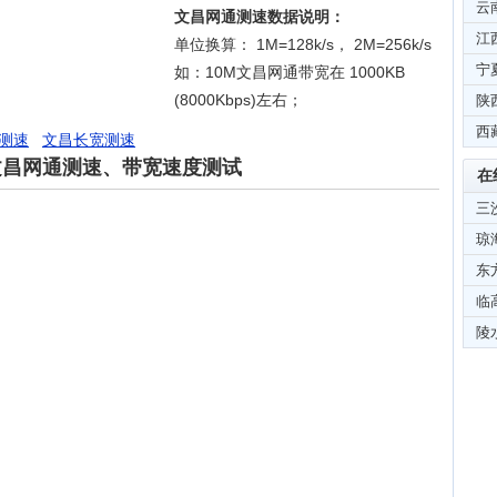
云
文昌网通测速数据说明：
江
单位换算： 1M=128k/s， 2M=256k/s
宁
如：10M文昌网通带宽在 1000KB
(8000Kbps)左右；
陕
西
测速
文昌长宽测速
文昌网通测速、带宽速度测试
在
三
琼
东
临
陵