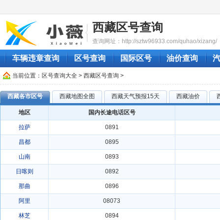
西藏区号查询
查询网址：http://sztw96933.com/quhao/xizang/
车辆违章查询
区号查询
国际区号
油价查询
当前位置：
区号查询大全
> 西藏区号查询 >
西藏各市区号
西藏地图全图
西藏天气预报15天
西藏油价
地区
国内长途电话区号
拉萨
0891
昌都
0895
山南
0893
日喀则
0892
那曲
0896
阿里
08073
林芝
0894